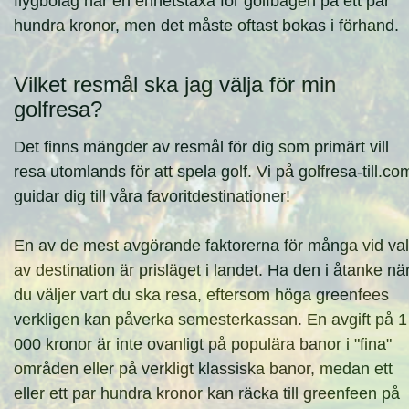
flygbolag har en enhetstaxa för golfbagen på ett par
hundra kronor, men det måste oftast bokas i förhand.
Vilket resmål ska jag välja för min
golfresa?
Det finns mängder av resmål för dig som primärt vill
resa utomlands för att spela golf. Vi på golfresa-till.co
guidar dig till våra favoritdestinationer!
En av de mest avgörande faktorerna för många vid val
av destination är prisläget i landet. Ha den i åtanke nä
du väljer vart du ska resa, eftersom höga greenfees
verkligen kan påverka semesterkassan. En avgift på 1
000 kronor är inte ovanligt på populära banor i "fina"
områden eller på verkligt klassiska banor, medan ett
eller ett par hundra kronor kan räcka till greenfeen på