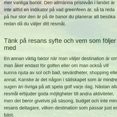
mer vanliga banor. Den allmänna prisnivån i landet är
inte alltid en indikator på vad greenfeen är, så ta reda
på hur stor den är på de banor du planerar att besöka
redan då du väljer ditt resmål.
Tänk på resans syfte och vem som följer
med
En annan viktig faktor när man väljer destination är o
man åker endast för golfen eller om man också vill
kunna njuta av sol och bad, sevärdheter, shopping elle
annat. Kanske är det någon i sällskapet som är mindr
sugen än övriga på att spela golf varje dag. Nästan all
resmål erbjuder goda möjligheter till andra aktiviteter,
men det beror givetvis på säsong, budget och inte min
resans deltagare, vilken destination som passar just e
bäst.