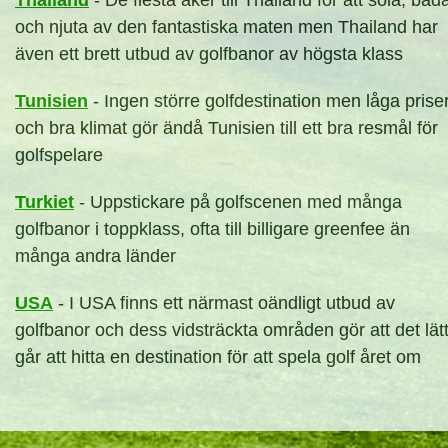
Thailand
- De flesta åker till Thailand för att sola, bad
och njuta av den fantastiska maten men Thailand har
även ett brett utbud av golfbanor av högsta klass
Tunisien
- Ingen större golfdestination men låga prise
och bra klimat gör ändå Tunisien till ett bra resmål för
golfspelare
Turkiet
- Uppstickare på golfscenen med många
golfbanor i toppklass, ofta till billigare greenfee än
många andra länder
USA
- I USA finns ett närmast oändligt utbud av
golfbanor och dess vidsträckta områden gör att det lät
går att hitta en destination för att spela golf året om