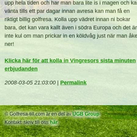
upp hela tiden och har man bara lite is i magen och k
vänta tills ett par dagar innan avresa kan man få en
riktigt billig golfresa. Kolla upp vädret innan ni bokar
bara, det kan vara kallt även i södra Europa och det är
inte kul om man prickar in en köldvåg just när man åke
ner!
Klicka här för att kolla in Vingresors sista minuten
erbjudanden
2008-03-05 21:03:00
|
Permalink
© Golfresa-till.com är en del av
UGB Group
Kontakt: skriv till oss
här
.